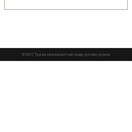
© 2017 Тусгай хамгаалалттай газар нутгийн сүлжээ