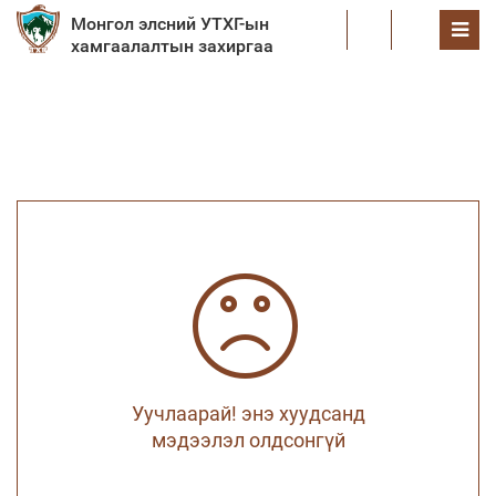
Монгол элсний УТХГ-ын
EN
хамгаалалтын захиргаа
Уучлаарай! энэ хуудсанд
мэдээлэл олдсонгүй