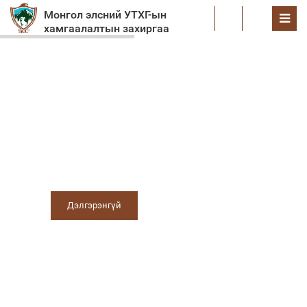
Монгол элсний УТХГ-ын
EN
хамгаалалтын захиргаа
Тавтай морил
Улаагчны хар нуур
аялал жуулчлалын бүс
Дэлгэрэнгүй